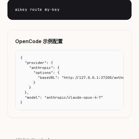
aikey route my-key
OpenCode 示例配置
{

  "provider": {

    "anthropic": {

      "options": {

        "baseURL": "http://127.0.0.1:27200/anthropic/v1
      }

    }

  },

  "model": "anthropic/claude-opus-4-7"

}