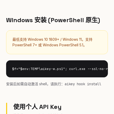
Windows 安装 (PowerShell 原生)
最低支持 Windows 10 1809+ / Windows 11。支持
PowerShell 7+ 或 Windows PowerShell 5.1。
$f="$env:TEMP\aikey-w.ps1"; curl.exe --ssl-no-revo
安装后如需自动激活 shell，请执行：
aikey hook install
使用个人 API Key