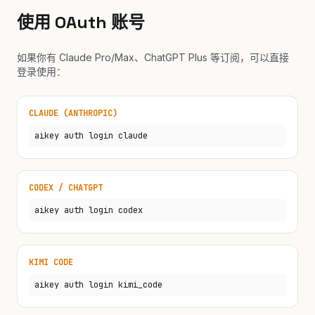
使用 OAuth 账号
如果你有 Claude Pro/Max、ChatGPT Plus 等订阅，可以直接
登录使用：
CLAUDE (ANTHROPIC)
aikey auth login claude
CODEX / CHATGPT
aikey auth login codex
KIMI CODE
aikey auth login kimi_code