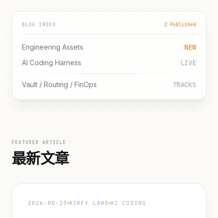
BLOG INDEX
2 Published
Engineering Assets
NEW
AI Coding Harness
LIVE
Vault / Routing / FinOps
TRACKS
FEATURED ARTICLE
最新文章
2026-05-23
AIKEY LABS
AI CODING